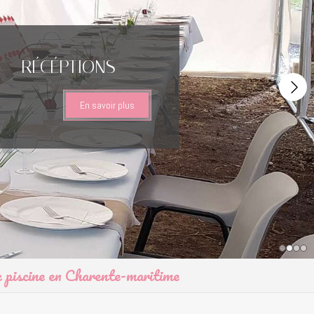
RÉCÉPTIONS
Slide
En savoir plus
c piscine en Charente-maritime