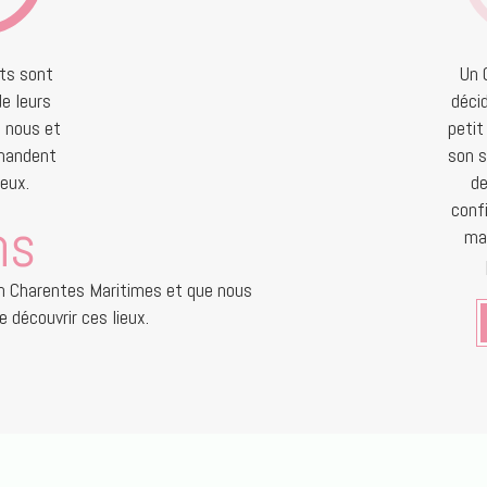
nts sont
Un 
e leurs
déci
i nous et
petit
mandent
son s
eux.
de
confi
ns
ma
en Charentes Maritimes et que nous
e découvrir ces lieux.