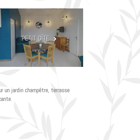
PETIT GÎTE
r un jardin champêtre, terrasse
xante.