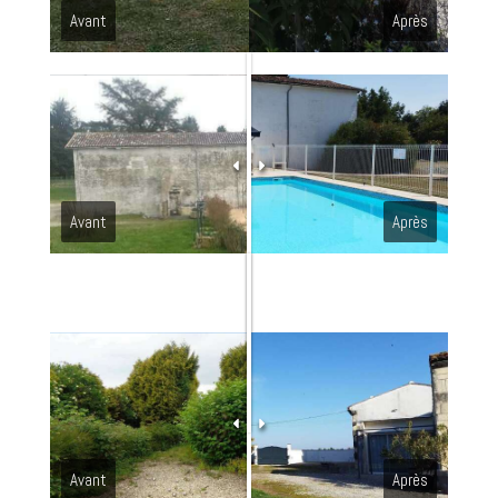
Avant
Après
Avant
Après
Avant
Après