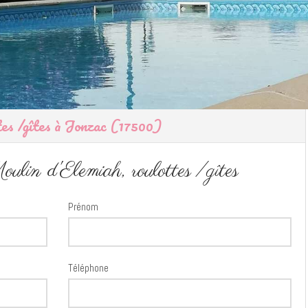
es /gîtes à Jonzac (17500)
in d'Elemiah, roulottes /gîtes
Prénom
Téléphone