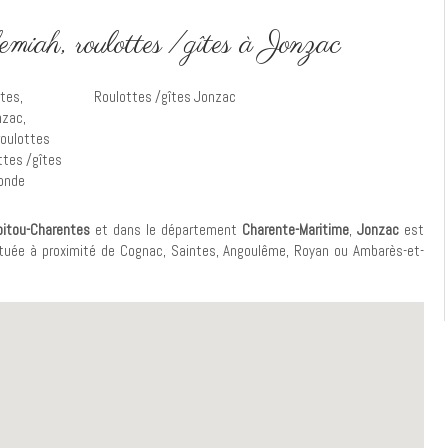
iah, roulottes /gîtes à Jonzac
ntes
,
Roulottes /gîtes Jonzac
nzac
,
roulottes
ttes /gîtes
ronde
oitou-Charentes
et dans le département
Charente-Maritime
,
Jonzac
est
tuée à proximité de Cognac, Saintes, Angoulême, Royan ou Ambarès-et-