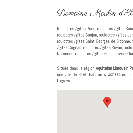
Domaine Moulin d'Elem
Roulottes /gîtes Pons
,
roulottes /gîtes Sai
roulottes /gîtes Saujon
,
roulottes /gîtes Jo
roulottes /gîtes Saint-Georges-de-Didonne
,
/gîtes Cognac
,
roulottes /gîtes Royan
,
roulo
Marennes
,
roulottes /gîtes Meschers-sur-Gi
Située dans la région
Aquitaine-Limousin-P
une ville de 3480 habitants.
Jonzac
est si
Lagrave.