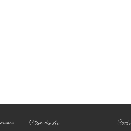
Plan du site
Conta
arente