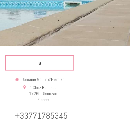
à
Domaine Moulin d'Elemiah
1 Chez Bonnaud
17260
Gémozac
France
+33771785345